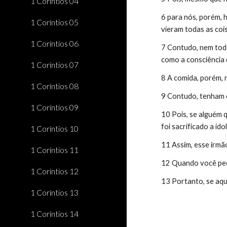
1 Coríntios 04
6 para nós, porém, 
1 Coríntios 05
vieram todas as coi
1 Coríntios 06
7 Contudo, nem todo
como a consciência 
1 Coríntios 07
8 A comida, porém,
1 Coríntios 08
9 Contudo, tenham c
1 Coríntios 09
10 Pois, se alguém 
foi sacrificado a ído
1 Coríntios 10
11 Assim, esse irmã
1 Coríntios 11
12 Quando você peca
1 Coríntios 12
13 Portanto, se aqu
1 Coríntios 13
1 Coríntios 14