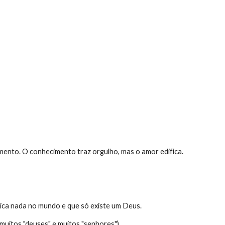
ion
mento. O conhecimento traz orgulho, mas o amor edifica.
ifica nada no mundo e que só existe um Deus.
muitos "deuses" e muitos "senhores"),