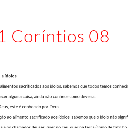
ip to main content
Skip to navigat
1 Coríntios 08
 a ídolos
alimentos sacrificados aos ídolos, sabemos que todos temos conheci
cer alguma coisa, ainda não conhece como deveria.
eus, este é conhecido por Deus.
ção ao alimento sacrificado aos ídolos, sabemos que o ídolo não sign
aja os chamados deuses, quer no céu, quer na terra (como de fato há 