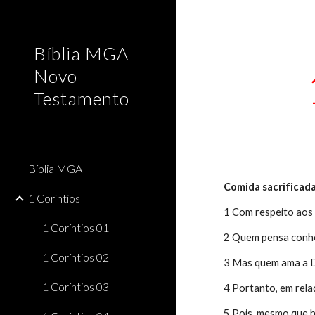
Sk
Bíblia MGA
Novo
Testamento
Bíblia MGA
Comida sacrificada
1 Coríntios
1 Com respeito aos 
1 Coríntios 01
2 Quem pensa conhe
1 Coríntios 02
3 Mas quem ama a D
1 Coríntios 03
4 Portanto, em rela
5 Pois, mesmo que h