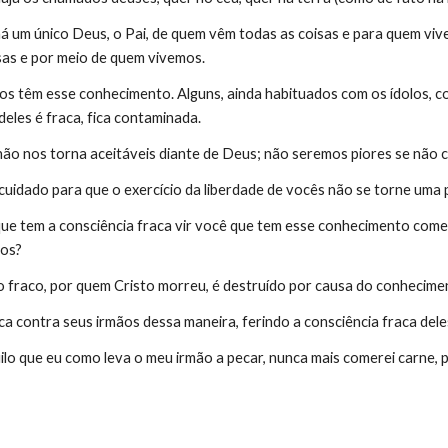
há um único Deus, o Pai, de quem vêm todas as coisas e para quem viv
sas e por meio de quem vivemos.
s têm esse conhecimento. Alguns, ainda habituados com os ídolos, com
deles é fraca, fica contaminada.
 não nos torna aceitáveis diante de Deus; não seremos piores se nã
uidado para que o exercício da liberdade de vocês não se torne uma 
que tem a consciência fraca vir você que tem esse conhecimento comer
los?
o fraco, por quem Cristo morreu, é destruído por causa do conhecime
 contra seus irmãos dessa maneira, ferindo a consciência fraca deles
ilo que eu como leva o meu irmão a pecar, nunca mais comerei carne, 