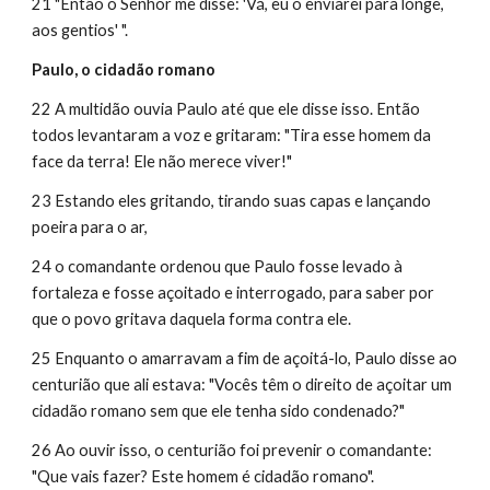
21 "Então o Senhor me disse: 'Vá, eu o enviarei para longe, 
aos gentios' ".
Paulo, o cidadão romano
22 A multidão ouvia Paulo até que ele disse isso. Então 
todos levantaram a voz e gritaram: "Tira esse homem da 
face da terra! Ele não merece viver!"
23 Estando eles gritando, tirando suas capas e lançando 
poeira para o ar,
24 o comandante ordenou que Paulo fosse levado à 
fortaleza e fosse açoitado e interrogado, para saber por 
que o povo gritava daquela forma contra ele.
25 Enquanto o amarravam a fim de açoitá-lo, Paulo disse ao 
centurião que ali estava: "Vocês têm o direito de açoitar um 
cidadão romano sem que ele tenha sido condenado?"
26 Ao ouvir isso, o centurião foi prevenir o comandante: 
"Que vais fazer? Este homem é cidadão romano".