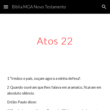
Bíblia MGA Novo Testamento
Skip to main content
Skip to navigation
Atos 22
1 "Irmãos e pais, ouçam agora a minha defesa".
2 Quando ouviram que lhes falava em aramaico, ficaram em 
absoluto silêncio.
Então Paulo disse: