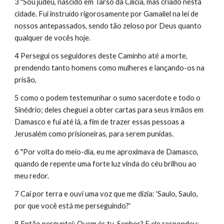
3 "Sou judeu, nascido em Tarso da Cilícia, mas criado nesta 
cidade. Fui instruído rigorosamente por Gamaliel na lei de 
nossos antepassados, sendo tão zeloso por Deus quanto 
qualquer de vocês hoje.
4 Persegui os seguidores deste Caminho até a morte, 
prendendo tanto homens como mulheres e lançando-os na 
prisão,
5 como o podem testemunhar o sumo sacerdote e todo o 
Sinédrio; deles cheguei a obter cartas para seus irmãos em 
Damasco e fui até lá, a fim de trazer essas pessoas a 
Jerusalém como prisioneiras, para serem punidas.
6 "Por volta do meio-dia, eu me aproximava de Damasco, 
quando de repente uma forte luz vinda do céu brilhou ao 
meu redor.
7 Caí por terra e ouvi uma voz que me dizia: 'Saulo, Saulo, 
por que você está me perseguindo?'
8 Então perguntei: Quem és tu, Senhor? E ele respondeu: 