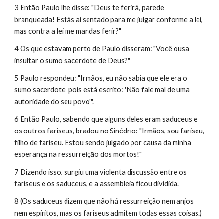
3 Então Paulo lhe disse: "Deus te ferirá, parede 
branqueada! Estás aí sentado para me julgar conforme a lei, 
mas contra a lei me mandas ferir?"
4 Os que estavam perto de Paulo disseram: "Você ousa 
insultar o sumo sacerdote de Deus?"
5 Paulo respondeu: "Irmãos, eu não sabia que ele era o 
sumo sacerdote, pois está escrito: 'Não fale mal de uma 
autoridade do seu povo'".
6 Então Paulo, sabendo que alguns deles eram saduceus e 
os outros fariseus, bradou no Sinédrio: "Irmãos, sou fariseu, 
filho de fariseu. Estou sendo julgado por causa da minha 
esperança na ressurreição dos mortos!"
7 Dizendo isso, surgiu uma violenta discussão entre os 
fariseus e os saduceus, e a assembleia ficou dividida.
8 (Os saduceus dizem que não há ressurreição nem anjos 
nem espíritos, mas os fariseus admitem todas essas coisas.)