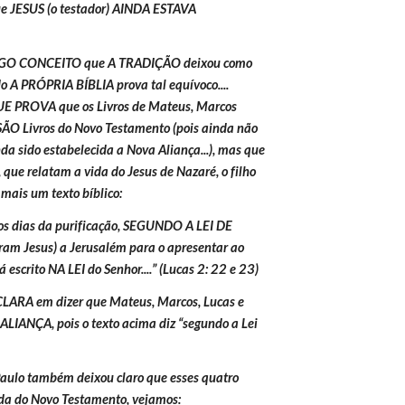
e JESUS (o testador) AINDA ESTAVA 
NTIGO CONCEITO que A TRADIÇÃO deixou como 
o A PRÓPRIA BÍBLIA prova tal equívoco.... 
E PROVA que os Livros de Mateus, Marcos 
ÃO Livros do Novo Testamento (pois ainda não 
da sido estabelecida a Nova Aliança...), mas que 
e relatam a vida do Jesus de Nazaré, o filho 
 mais um texto bíblico:
s dias da purificação, SEGUNDO A LEI DE 
am Jesus) a Jerusalém para o apresentar ao 
 escrito NA LEI do Senhor....” (Lucas 2: 22 e 23)
LARA em dizer que Mateus, Marcos, Lucas e 
IANÇA, pois o texto acima diz “segundo a Lei 
 Paulo também deixou claro que esses quatro 
nda do Novo Testamento, vejamos: