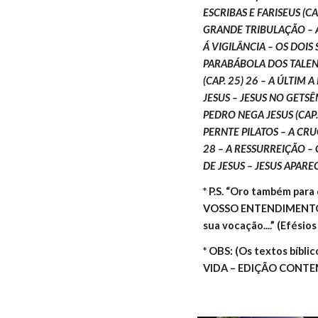
ESCRIBAS E FARISEUS (CA
GRANDE TRIBULAÇÃO – 
Á VIGILÂNCIA – OS DOIS 
PARABÁBOLA DOS TALENT
(CAP. 25) 26 – A ÚLTIM
JESUS – JESUS NO GETSÊM
PEDRO NEGA JESUS (CAP. 
PERNTE PILATOS – A CRUC
28 – A RESSURREIÇÃO –
DE JESUS – JESUS APAREC
* P.S. “Oro também pa
VOSSO ENTENDIMENTO, pa
sua vocação....” (Efésios
* OBS: (Os textos bíbli
VIDA – EDIÇÃO CONT