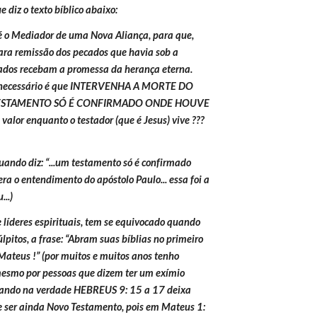
 diz o texto bíblico abaixo:
) é o Mediador de uma Nova Aliança, para que, 
 remissão dos pecados que havia sob a 
ados recebam a promessa da herança eterna. 
ecessário é que INTERVENHA A MORTE DO 
TESTAMENTO SÓ É CONFIRMADO ONDE HOUVE 
alor enquanto o testador (que é Jesus) vive ??? 
quando diz: “...um testamento só é confirmado 
era o entendimento do apóstolo Paulo... essa foi a 
...)
e líderes espirituais, tem se equivocado quando 
pitos, a frase: “Abram suas bíblias no primeiro 
Mateus !” (por muitos e muitos anos tenho 
 mesmo por pessoas que dizem ter um exímio 
quando na verdade HEBREUS 9: 15 a 17 deixa 
 ser ainda Novo Testamento, pois em Mateus 1: 