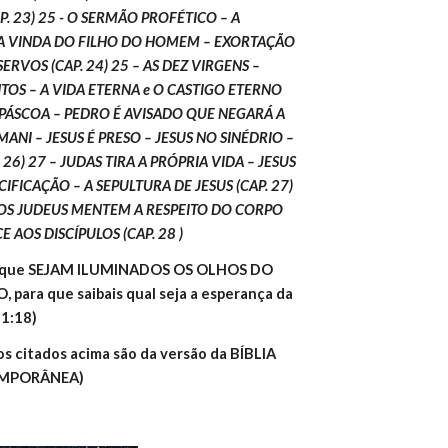
P. 23) 25 - O SERMÃO PROFÉTICO – A 
A VINDA DO FILHO DO HOMEM – EXORTAÇÃO 
SERVOS (CAP. 24) 25 – AS DEZ VIRGENS – 
OS – A VIDA ETERNA e O CASTIGO ETERNO 
 A PÁSCOA – PEDRO É AVISADO QUE NEGARÁ A 
ANI – JESUS É PRESO – JESUS NO SINÉDRIO – 
26) 27 – JUDAS TIRA A PRÓPRIA VIDA – JESUS 
IFICAÇÃO – A SEPULTURA DE JESUS (CAP. 27) 
 OS JUDEUS MENTEM A RESPEITO DO CORPO 
E AOS DISCÍPULOS (CAP. 28 )
ra que SEJAM ILUMINADOS OS OLHOS DO 
ra que saibais qual seja a esperança da 
 1:18)
cos citados acima são da versão da BÍBLIA 
EMPORÂNEA)