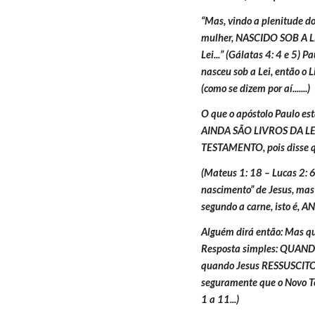
“Mas, vindo a plenitude do
mulher, NASCIDO SOB A LEI
Lei...” (Gálatas 4: 4 e 5) 
nasceu sob a Lei, então 
(como se dizem por aí.......)
O que o apóstolo Paulo est
AINDA SÃO LIVROS DA LE
TESTAMENTO, pois disse q
(Mateus 1: 18 – Lucas 2: 6
nascimento” de Jesus, mas
segundo a carne, isto é, A
Alguém dirá então: Mas q
Resposta simples: QUAN
quando Jesus RESSUSCITOU
seguramente que o Novo Tes
1 a 11...)