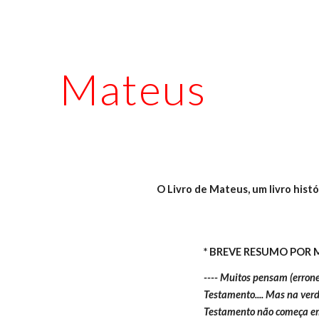
ip to main content
Skip to navigat
Mateus
O Livro de Mateus, um livro histó
* BREVE RESUMO POR
---- Muitos pensam (erron
Testamento.... Mas na ver
Testamento não começa em