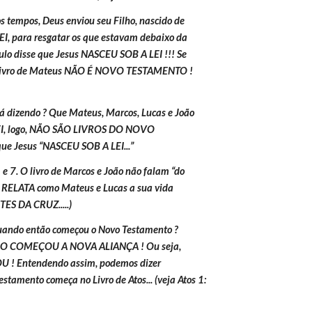
s tempos, Deus enviou seu Filho, nascido de 
, para resgatar os que estavam debaixo da 
Paulo disse que Jesus NASCEU SOB A LEI !!! Se 
o Livro de Mateus NÃO É NOVO TESTAMENTO ! 
á dizendo ? Que Mateus, Marcos, Lucas e João 
I, logo, NÃO SÃO LIVROS DO NOVO 
ue Jesus “NASCEU SOB A LEI...”
 e 7. O livro de Marcos e João não falam “do 
 RELATA como Mateus e Lucas a sua vida 
NTES DA CRUZ.....)
uando então começou o Novo Testamento ? 
DO COMEÇOU A NOVA ALIANÇA ! Ou seja, 
 ! Entendendo assim, podemos dizer 
tamento começa no Livro de Atos... (veja Atos 1: 