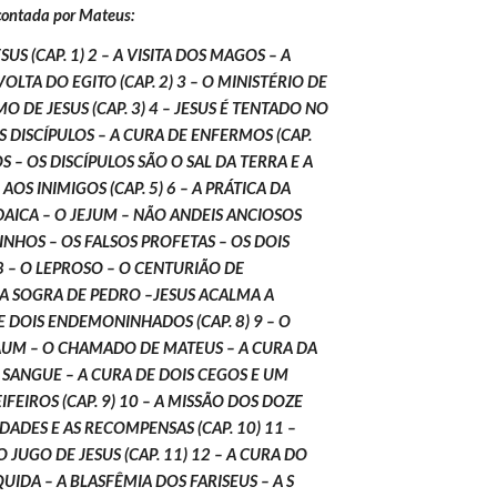
 contada por Mateus:
US (CAP. 1) 2 – A VISITA DOS MAGOS – A 
OLTA DO EGITO (CAP. 2) 3 – O MINISTÉRIO DE 
O DE JESUS (CAP. 3) 4 – JESUS É TENTADO NO 
 DISCÍPULOS – A CURA DE ENFERMOS (CAP. 
 – OS DISCÍPULOS SÃO O SAL DA TERRA E A 
S INIMIGOS (CAP. 5) 6 – A PRÁTICA DA 
DAICA – O JEJUM – NÃO ANDEIS ANCIOSOS 
MINHOS – OS FALSOS PROFETAS – OS DOIS 
 – O LEPROSO – O CENTURIÃO DE 
A SOGRA DE PEDRO –JESUS ACALMA A 
 DOIS ENDEMONINHADOS (CAP. 8) 9 – O 
AUM – O CHAMADO DE MATEUS – A CURA DA 
ANGUE – A CURA DE DOIS CEGOS E UM 
FEIROS (CAP. 9) 10 – A MISSÃO DOS DOZE 
LDADES E AS RECOMPENSAS (CAP. 10) 11 – 
O JUGO DE JESUS (CAP. 11) 12 – A CURA DO 
DA – A BLASFÊMIA DOS FARISEUS – A S 