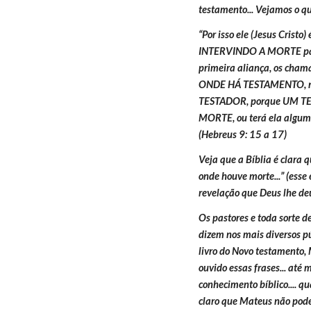
testamento... Vejamos o que
“Por isso ele (Jesus Cristo
INTERVINDO A MORTE para
primeira aliança, os cham
ONDE HÁ TESTAMENTO, n
TESTADOR, porque UM 
MORTE, ou terá ela algum v
(Hebreus 9: 15 a 17)
Veja que a Bíblia é clara 
onde houve morte...” (esse 
revelação que Deus lhe deu
Os pastores e toda sorte d
dizem nos mais diversos púl
livro do Novo testamento, 
ouvido essas frases... até
conhecimento bíblico.... 
claro que Mateus não pode