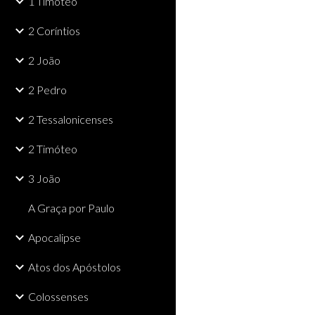
1 Timóteo
2 Coríntios
2 João
2 Pedro
2 Tessalonicenses
2 Timóteo
3 João
A Graça por Paulo
Apocalipse
Atos dos Apóstolos
Colossenses