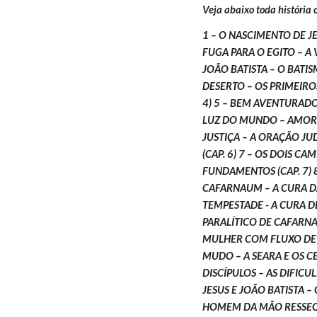
Veja abaixo toda história
1 – O NASCIMENTO DE JES
FUGA PARA O EGITO – A V
JOÃO BATISTA – O BATISM
DESERTO – OS PRIMEIROS
4) 5 – BEM AVENTURADOS
LUZ DO MUNDO – AMOR AO
JUSTIÇA – A ORAÇÃO JU
(CAP. 6) 7 – OS DOIS CA
FUNDAMENTOS (CAP. 7) 8
CAFARNAUM – A CURA D
TEMPESTADE - A CURA DE
PARALÍTICO DE CAFARN
MULHER COM FLUXO DE S
MUDO – A SEARA E OS CEI
DISCÍPULOS – AS DIFICU
JESUS E JOÃO BATISTA – 
HOMEM DA MÃO RESSEQUI