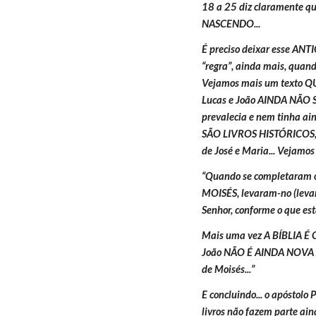
18 a 25 diz claramente qu
NASCENDO...
É preciso deixar esse A
“regra”, ainda mais, quand
Vejamos mais um texto QU
Lucas e João AINDA NÃO S
prevalecia e nem tinha ain
SÃO LIVROS HISTÓRICOS, qu
de José e Maria... Vejamos
“Quando se completaram o
MOISÉS, levaram-no (levar
Senhor, conforme o que está
Mais uma vez A BÍBLIA É C
João NÃO É AINDA NOVA AL
de Moisés...”
E concluindo... o apóstolo
livros não fazem parte ai