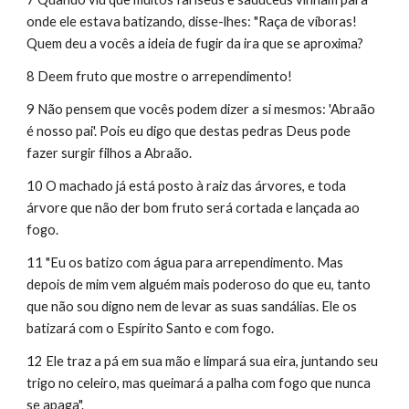
onde ele estava batizando, disse-lhes: "Raça de víboras! 
Quem deu a vocês a ideia de fugir da ira que se aproxima?
8 Deem fruto que mostre o arrependimento!
9 Não pensem que vocês podem dizer a si mesmos: 'Abraão 
é nosso pai'. Pois eu digo que destas pedras Deus pode 
fazer surgir filhos a Abraão.
10 O machado já está posto à raiz das árvores, e toda 
árvore que não der bom fruto será cortada e lançada ao 
fogo.
11 "Eu os batizo com água para arrependimento. Mas 
depois de mim vem alguém mais poderoso do que eu, tanto 
que não sou digno nem de levar as suas sandálias. Ele os 
batizará com o Espírito Santo e com fogo.
12 Ele traz a pá em sua mão e limpará sua eira, juntando seu 
trigo no celeiro, mas queimará a palha com fogo que nunca 
se apaga".