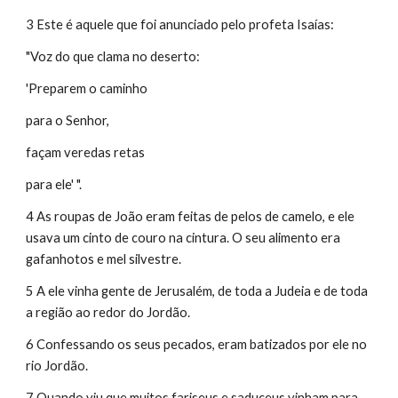
3 Este é aquele que foi anunciado pelo profeta Isaías:
"Voz do que clama no deserto:
'Preparem o caminho
para o Senhor,
façam veredas retas
para ele' ".
4 As roupas de João eram feitas de pelos de camelo, e ele 
usava um cinto de couro na cintura. O seu alimento era 
gafanhotos e mel silvestre.
5 A ele vinha gente de Jerusalém, de toda a Judeia e de toda 
a região ao redor do Jordão.
6 Confessando os seus pecados, eram batizados por ele no 
rio Jordão.
7 Quando viu que muitos fariseus e saduceus vinham para 