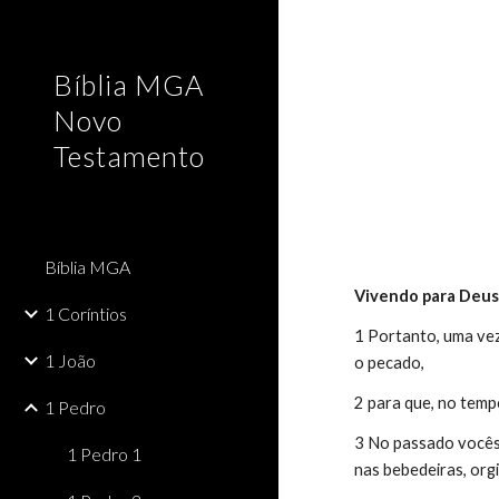
Sk
Bíblia MGA
Novo
Testamento
Bíblia MGA
Vivendo para Deu
1 Coríntios
1 Portanto, uma ve
1 João
o pecado,
2 para que, no temp
1 Pedro
3 No passado vocês 
1 Pedro 1
nas bebedeiras, orgi