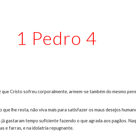
ip to main content
Skip to navigat
1 Pedro 4
s
z que Cristo sofreu corporalmente, armem-se também do mesmo pens
o que lhe resta, não viva mais para satisfazer os maus desejos human
já gastaram tempo suficiente fazendo o que agrada aos pagãos. Naqu
as e farras, e na idolatria repugnante.