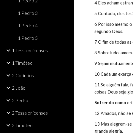
1 Pedro 2
4 Eles acham estran
1 Pedro 3
5 Contudo, eles ter
6 Por isso mesmo o 
1 Pedro 4
segundo Deus.
1 Pedro 5
7 O fim de todas as
1 Tessalonicenses
8 Sobretudo, amem-
1 Timóteo
9 Sejam mutuamente
10 Cada um exerça o
2 Coríntios
11 Se alguém fala, 
2 João
coisas Deus seja gl
2 Pedro
Sofrendo como cri
2 Tessalonicenses
12 Amados, não se 
13 Mas alegrem-se à
2 Timóteo
grande alegria.