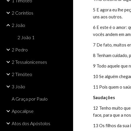
1 Timóteo
5 E agora eu lhe pe
2 Coríntios
uns aos outros.
2 João
6 E este é o amor: 
vocês andem em am
2 João 1
7 De fato, muitos e
2 Pedro
8 Tenham cuidado, 
2 Tessalonicenses
9 Todo aquele que n
2 Timóteo
10 Se alguém chegar
3 João
11 Pois quem o saúd
Saudações
A Graça por Paulo
12 Tenho muito que e
Apocalipse
face, para que a nos
Atos dos Apóstolos
13 Os filhos da sua