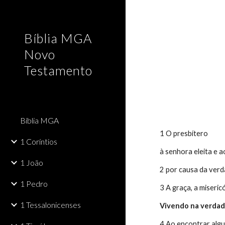
Sk
Bíblia MGA
Novo
Testamento
Bíblia MGA
1 O presbítero
1 Coríntios
à senhora eleita e 
1 João
2 por causa da ver
1 Pedro
3 A graça, a miseric
1 Tessalonicenses
Vivendo na verda
4 Ao encontrar algu