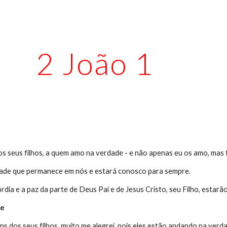
ip to main content
Skip to navigat
2 João 1
aos seus filhos, a quem amo na verdade - e não apenas eu os amo, ma
dade que permanece em nós e estará conosco para sempre.
órdia e a paz da parte de Deus Pai e de Jesus Cristo, seu Filho, esta
de
ns dos seus filhos, muito me alegrei, pois eles estão andando na v