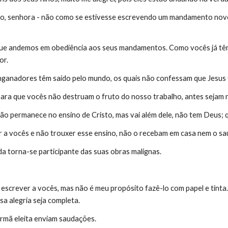
ço, senhora - não como se estivesse escrevendo um mandamento novo,
que andemos em obediência aos seus mandamentos. Como vocês já têm
or.
nganadores têm saído pelo mundo, os quais não confessam que Jesus Cr
para que vocês não destruam o fruto do nosso trabalho, antes seja
ão permanece no ensino de Cristo, mas vai além dele, não tem Deus;
 a vocês e não trouxer esse ensino, não o recebam em casa nem o s
a torna-se participante das suas obras malignas.
screver a vocês, mas não é meu propósito fazê-lo com papel e tinta. E
sa alegria seja completa.
 irmã eleita enviam saudações.