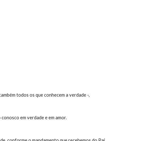
ion
s também todos os que conhecem a verdade -,
rão conosco em verdade e em amor.
erdade, conforme o mandamento que recebemos do Pai.