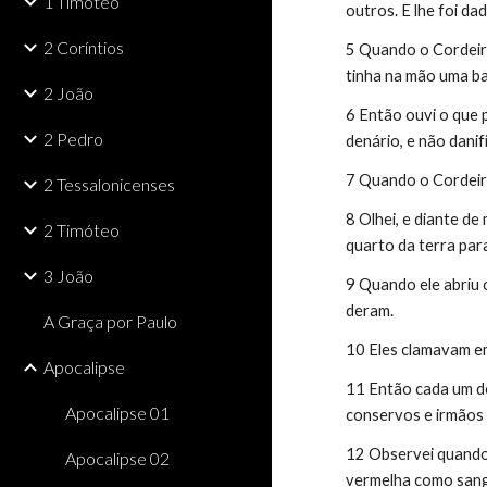
1 Timóteo
outros. E lhe foi d
2 Coríntios
5 Quando o Cordeiro 
tinha na mão uma ba
2 João
6 Então ouvi o que p
2 Pedro
denário, e não danif
7 Quando o Cordeiro
2 Tessalonicenses
8 Olhei, e diante d
2 Timóteo
quarto da terra par
3 João
9 Quando ele abriu 
deram.
A Graça por Paulo
10 Eles clamavam em
Apocalipse
11 Então cada um de
Apocalipse 01
conservos e irmãos
12 Observei quando 
Apocalipse 02
vermelha como san