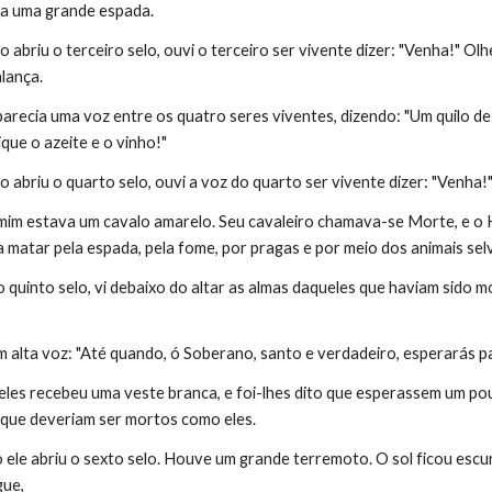
ada uma grande espada.
abriu o terceiro selo, ouvi o terceiro ser vivente dizer: "Venha!" Olh
lança.
arecia uma voz entre os quatro seres viventes, dizendo: "Um quilo de 
ique o azeite e o vinho!"
 abriu o quarto selo, ouvi a voz do quarto ser vivente dizer: "Venha!
e mim estava um cavalo amarelo. Seu cavaleiro chamava-se Morte, e o 
a matar pela espada, pela fome, por pragas e por meio dos animais sel
o quinto selo, vi debaixo do altar as almas daqueles que haviam sido
 alta voz: "Até quando, ó Soberano, santo e verdadeiro, esperarás pa
les recebeu uma veste branca, e foi-lhes dito que esperassem um pou
 que deveriam ser mortos como eles.
ele abriu o sexto selo. Houve um grande terremoto. O sol ficou escur
gue,