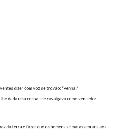
ion
iventes dizer com voz de trovão: "Venha!"
i-lhe dada uma coroa; ele cavalgava como vencedor 
 paz da terra e fazer que os homens se matassem uns aos 