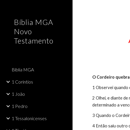
Sk
Bíblia MGA
Novo
Testamento
Bíblia MGA
O Cordeiro quebra 
1 Coríntios
1 Observei quando o
1 João
2 Olhei, e diante d
determinado a venc
1 Pedro
3 Quando o Cordeiro
1 Tessalonicenses
4 Então saiu outro 