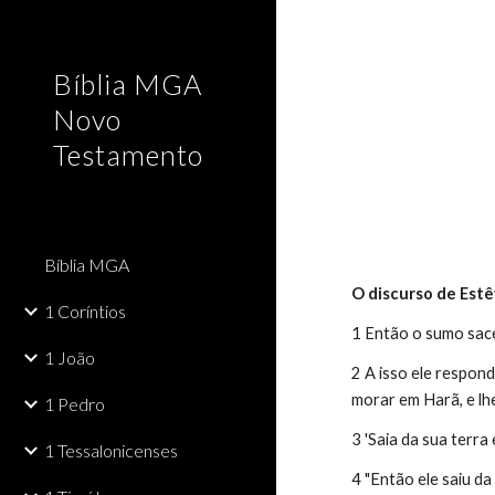
Sk
Bíblia MGA
Novo
Testamento
Bíblia MGA
O discurso de Est
1 Coríntios
1 Então o sumo sac
1 João
2 A isso ele respon
morar em Harã, e lhe
1 Pedro
3 'Saia da sua terra
1 Tessalonicenses
4 "Então ele saiu d