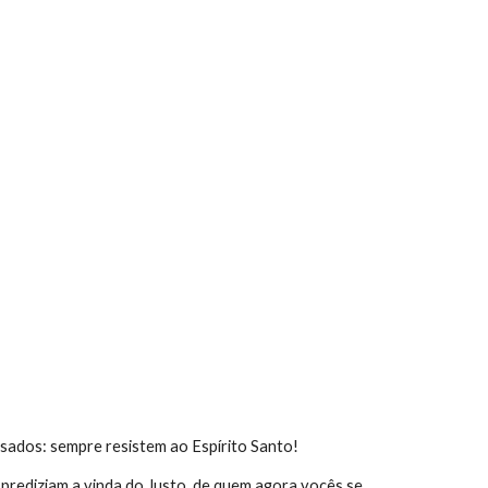
sados: sempre resistem ao Espírito Santo!
rediziam a vinda do Justo, de quem agora vocês se 