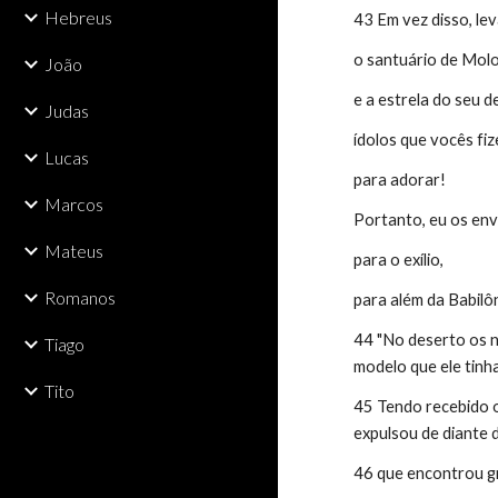
Hebreus
43 Em vez disso, le
o santuário de Mol
João
e a estrela do seu d
Judas
ídolos que vocês fi
Lucas
para adorar!
Marcos
Portanto, eu os env
Mateus
para o exílio,
Romanos
para além da Babilôni
44 "No deserto os n
Tiago
modelo que ele tinha
Tito
45 Tendo recebido o
expulsou de diante 
46 que encontrou gr