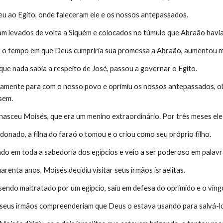
u ao Egito, onde faleceram ele e os nossos antepassados.
m levados de volta a Siquém e colocados no túmulo que Abraão havia 
r o tempo em que Deus cumpriria sua promessa a Abraão, aumentou m
 que nada sabia a respeito de José, passou a governar o Egito.
iramente para com o nosso povo e oprimiu os nossos antepassados, o
sem.
asceu Moisés, que era um menino extraordinário. Por três meses ele f
onado, a filha do faraó o tomou e o criou como seu próprio filho.
do em toda a sabedoria dos egípcios e veio a ser poderoso em palavr
renta anos, Moisés decidiu visitar seus irmãos israelitas.
sendo maltratado por um egípcio, saiu em defesa do oprimido e o ving
 seus irmãos compreenderiam que Deus o estava usando para salvá-l