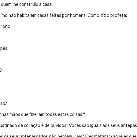
quem lhe construiu a casa.
ssimo não habita em casas feitas por homens. Como diz o profeta:
trono;
 pés.
a
?
nso?
has mãos que fizeram todas estas coisas?'
bstinado de coração e de ouvidos! Vocês são iguais aos seus antepas
s os seus antepassados não perseguiram? Eles mataram aqueles que p