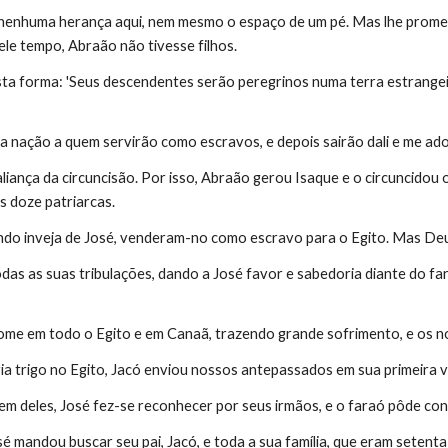
nenhuma herança aqui, nem mesmo o espaço de um pé. Mas lhe prometeu
ele tempo, Abraão não tivesse filhos.
sta forma: 'Seus descendentes serão peregrinos numa terra estrangei
 a nação a quem servirão como escravos, e depois sairão dali e me ado
liança da circuncisão. Por isso, Abraão gerou Isaque e o circuncidou 
s doze patriarcas.
endo inveja de José, venderam-no como escravo para o Egito. Mas De
odas as suas tribulações, dando a José favor e sabedoria diante do far
ome em todo o Egito e em Canaã, trazendo grande sofrimento, e os 
a trigo no Egito, Jacó enviou nossos antepassados em sua primeira 
m deles, José fez-se reconhecer por seus irmãos, e o faraó pôde conh
é mandou buscar seu pai, Jacó, e toda a sua família, que eram setenta