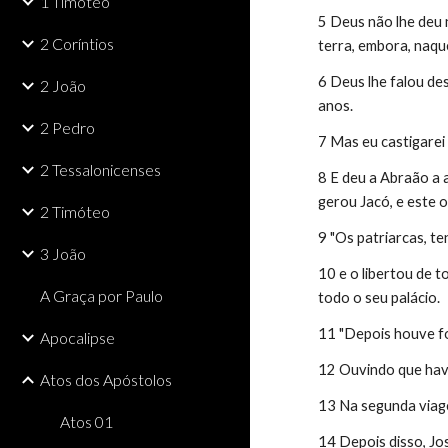
1 Timóteo
5 Deus não lhe deu 
2 Coríntios
terra, embora, naqu
6 Deus lhe falou de
2 João
anos.
2 Pedro
7 Mas eu castigarei
2 Tessalonicenses
8 E deu a Abraão a a
gerou Jacó, e este o
2 Timóteo
9 "Os patriarcas, t
3 João
10 e o libertou de t
A Graça por Paulo
todo o seu palácio.
11 "Depois houve f
Apocalipse
12 Ouvindo que havi
Atos dos Apóstolos
13 Na segunda viage
Atos 01
14 Depois disso, Jos