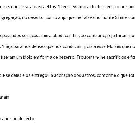
oisés que disse aos israelitas: 'Deus levantará dentre seus irmãos um
ngregação, no deserto, com o anjo que lhe falava no monte Sinai e co
passados se recusaram a obedecer-lhe; ao contrário, rejeitaram-no 
 'Faça para nós deuses que nos conduzam, pois a esse Moisés que nos
fizeram um ídolo em forma de bezerro. Trouxeram-lhe sacrifícios e f
-se deles e os entregou à adoração dos astros, conforme o que foi e
taram
s
a anos no deserto,