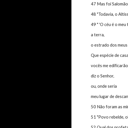
47 Mas foi Salomão 
48 "Todavia, o Altí
49 " 'O céu é o meu 
a terra,
o estrado dos meus
Que espécie de cas
vocês me edificarão
diz o Senhor,
ou, onde seria
meu lugar de desca
50 Não foram as min
51 "Povo rebelde, o
52 Qual dos profeta