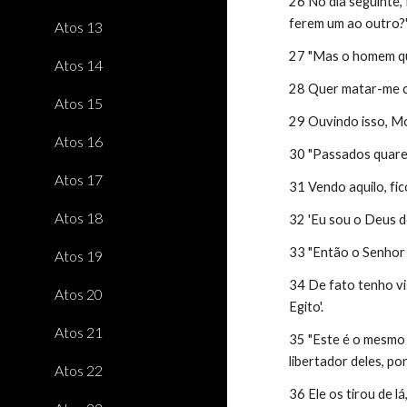
26 No dia seguinte, 
ferem um ao outro?
Atos 13
27 "Mas o homem que
Atos 14
28 Quer matar-me c
Atos 15
29 Ouvindo isso, Mo
Atos 16
30 "Passados quaren
Atos 17
31 Vendo aquilo, fi
Atos 18
32 'Eu sou o Deus d
33 "Então o Senhor l
Atos 19
34 De fato tenho vis
Atos 20
Egito'.
Atos 21
35 "Este é o mesmo M
libertador deles, po
Atos 22
36 Ele os tirou de 