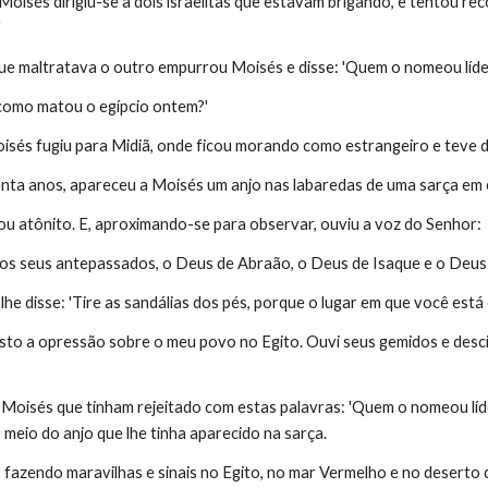
Moisés dirigiu-se a dois israelitas que estavam brigando, e tentou rec
'
 maltratava o outro empurrou Moisés e disse: 'Quem o nomeou líder
omo matou o egípcio ontem?'
isés fugiu para Midiã, onde ficou morando como estrangeiro e teve do
ta anos, apareceu a Moisés um anjo nas labaredas de uma sarça em 
cou atônito. E, aproximando-se para observar, ouviu a voz do Senhor:
os seus antepassados, o Deus de Abraão, o Deus de Isaque e o Deus 
he disse: 'Tire as sandálias dos pés, porque o lugar em que você está 
to a opressão sobre o meu povo no Egito. Ouvi seus gemidos e desci pa
oisés que tinham rejeitado com estas palavras: 'Quem o nomeou líder e
r meio do anjo que lhe tinha aparecido na sarça.
lá, fazendo maravilhas e sinais no Egito, no mar Vermelho e no desert