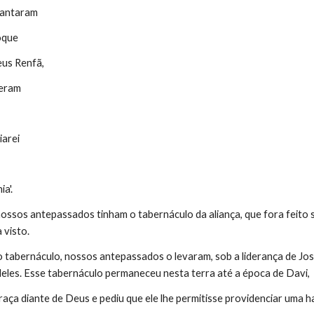
vantaram
oque
eus Renfã,
zeram
iarei
a'.
ossos antepassados tinham o tabernáculo da aliança, que fora feito
 visto.
 tabernáculo, nossos antepassados o levaram, sob a liderança de Jo
deles. Esse tabernáculo permaneceu nesta terra até a época de Davi,
aça diante de Deus e pediu que ele lhe permitisse providenciar uma h