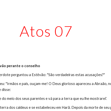
ip to main content
Skip to navigat
Atos 07
êvão perante o conselho
erdote perguntou a Estêvão: "São verdadeiras estas acusações?"
deu: "Irmãos e pais, ouçam-me! O Deus glorioso apareceu a Abraão, n
 disse:
 e do meio dos seus parentes e vá para a terra que eu lhe mostrarei'.
a terra dos caldeus e se estabeleceu em Harã. Depois da morte de seu 