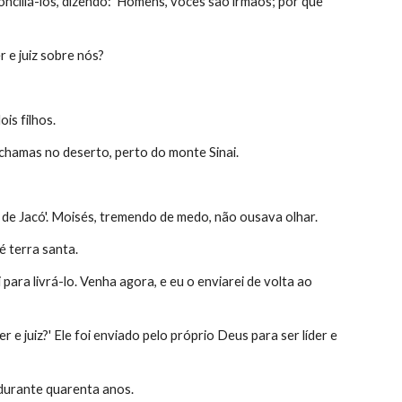
onciliá-los, dizendo: 'Homens, vocês são irmãos; por que 
 e juiz sobre nós?
is filhos.
chamas no deserto, perto do monte Sinai.
de Jacó'. Moisés, tremendo de medo, não ousava olhar.
é terra santa.
ra livrá-lo. Venha agora, e eu o enviarei de volta ao 
 juiz?' Ele foi enviado pelo próprio Deus para ser líder e 
o durante quarenta anos.