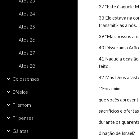
Atos 23
37 "Este é aquele M
Atos 24
38 Ele estava na co
transmiti-las a nós.
Atos 25
39 "Mas nossos ante
Atos 26
40 Disseram a Arão:
Atos 27
41 Naquela ocasião 
Atos 28
feito.
42 Mas Deus afastou
Colossenses
" 'Foi a mim
Efésios
que vocês apresen
Filemom
sacrifícios e oferta
Filipenses
durante os quarent
Gálatas
ó nação de Israel?