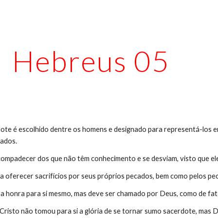
ip to main content
Skip to navigat
Hebreus 05
ote é escolhido dentre os homens e designado para representá-los e
cados.
 compadecer dos que não têm conhecimento e se desviam, visto que ele
isa oferecer sacrifícios por seus próprios pecados, bem como pelos p
a honra para si mesmo, mas deve ser chamado por Deus, como de fato
risto não tomou para si a glória de se tornar sumo sacerdote, mas D