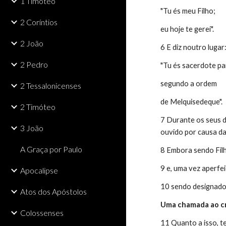
1 Timóteo
"Tu és meu Filho;
2 Coríntios
eu hoje te gerei".
2 João
6 E diz noutro lugar
2 Pedro
"Tu és sacerdote pa
segundo a ordem
2 Tessalonicenses
de Melquisedeque".
2 Timóteo
7 Durante os seus di
3 João
ouvido por causa d
A Graça por Paulo
8 Embora sendo Filh
9 e, uma vez aperfe
Apocalipse
10 sendo designado
Atos dos Apóstolos
Uma chamada ao cr
Colossenses
11 Quanto a isso, te