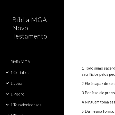
Sk
Bíblia MGA
Novo
Testamento
Bíblia MGA
1 Todo sumo sacerd
1 Coríntios
sacrifícios pelos pe
1 João
2 Ele é capaz de se
3 Por isso ele prec
1 Pedro
4 Ninguém toma ess
1 Tessalonicenses
5 Da mesma forma, C